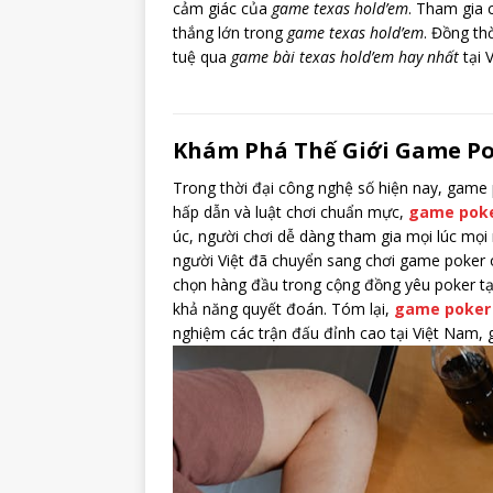
cảm giác của
game texas hold’em
. Tham gia 
thắng lớn trong
game texas hold’em
. Đồng th
tuệ qua
game bài texas hold’em hay nhất
tại 
Khám Phá Thế Giới Game Po
Trong thời đại công nghệ số hiện nay, game p
hấp dẫn và luật chơi chuẩn mực,
game poke
úc, người chơi dễ dàng tham gia mọi lúc mọi
người Việt đã chuyển sang chơi game poker o
chọn hàng đầu trong cộng đồng yêu poker tại
khả năng quyết đoán. Tóm lại,
game poker
nghiệm các trận đấu đỉnh cao tại Việt Nam,