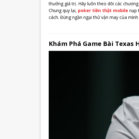
thưởng giá trị. Hãy luôn theo dõi các chương
Chung quy lại,
poker tiền thật mobile
nạp t
cách. Đừng ngần ngại thử vận may của mình 
Khám Phá Game Bài Texas H