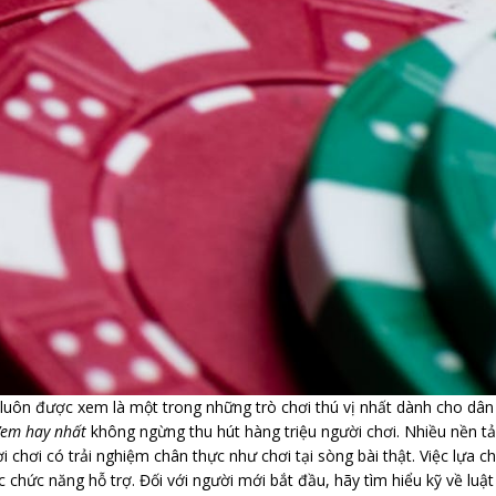
luôn được xem là một trong những trò chơi thú vị nhất dành cho dân c
’em hay nhất
không ngừng thu hút hàng triệu người chơi. Nhiều nền tả
ời chơi có trải nghiệm chân thực như chơi tại sòng bài thật. Việc lựa 
ác chức năng hỗ trợ. Đối với người mới bắt đầu, hãy tìm hiểu kỹ về luậ