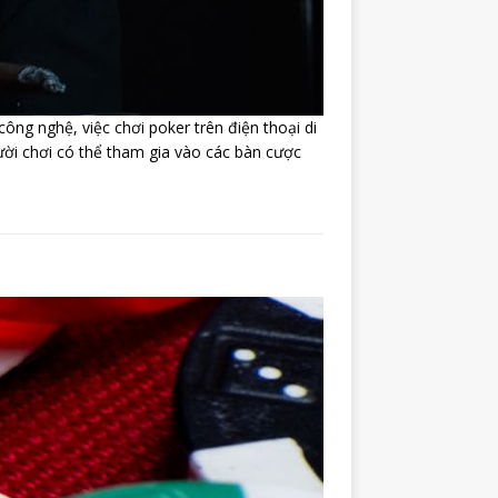
ông nghệ, việc chơi poker trên điện thoại di
ười chơi có thể tham gia vào các bàn cược