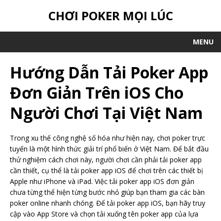
CHƠI POKER MỌI LÚC
MENU
Hướng Dẫn Tải Poker App
Đơn Giản Trên iOS Cho
Người Chơi Tại Việt Nam
Trong xu thế công nghệ số hóa như hiện nay, chơi poker trực
tuyến là một hình thức giải trí phổ biến ở Việt Nam. Để bắt đầu
thử nghiệm cách chơi này, người chơi cần phải tải poker app
cần thiết, cụ thể là tải poker app iOS để chơi trên các thiết bị
Apple như iPhone và iPad. Việc tải poker app iOS đơn giản
chưa từng thể hiện từng bước nhỏ giúp bạn tham gia các bàn
poker online nhanh chóng. Để tải poker app iOS, bạn hãy truy
cập vào App Store và chọn tải xuống tên poker app của lựa