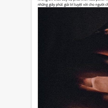
những giây phút giải trí tuyệt vời cho người c