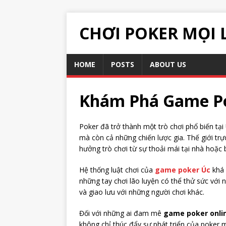
CHƠI POKER MỌI 
HOME
POSTS
ABOUT US
Khám Phá Game Po
Poker đã trở thành một trò chơi phổ biến tại
mà còn cả những chiến lược gia. Thế giới tr
hưởng trò chơi từ sự thoải mái tại nhà hoặc
Hệ thống luật chơi của
game poker Úc
khá 
những tay chơi lão luyện có thể thử sức với 
và giao lưu với những người chơi khác.
Đối với những ai đam mê
game poker onli
không chỉ thúc đẩy sự phát triển của poker